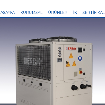
ASAYFA
KURUMSAL
ÜRÜNLER
İK
SERTİFİKA