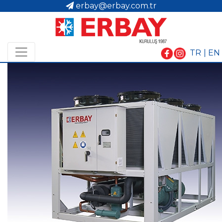
erbay@erbay.com.tr
TR
| EN