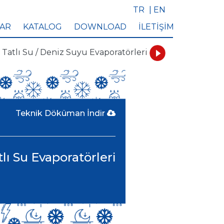
TR
| EN
LAR
KATALOG
DOWNLOAD
İLETİŞİM
Tatlı Su / Deniz Suyu Evaporatörleri
Teknik Döküman İndir
tlı Su Evaporatörleri