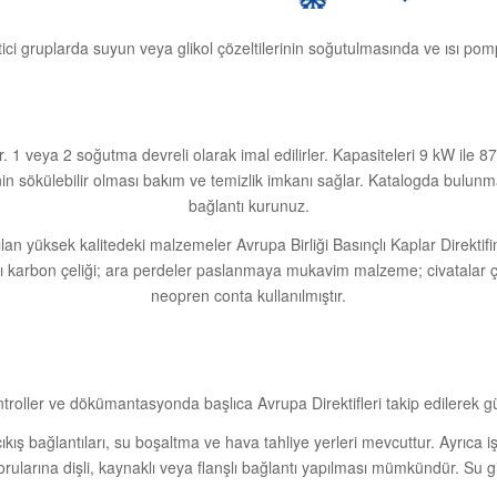
ci gruplarda suyun veya glikol çözeltilerinin soğutulmasında ve ısı pompa
. 1 veya 2 soğutma devreli olarak imal edilirler. Kapasiteleri 9 kW il
n sökülebilir olması bakım ve temizlik imkanı sağlar. Katalogda bulunma
bağlantı kurunuz.
an yüksek kalitedeki malzemeler Avrupa Birliği Basınçlı Kaplar Direktifin
rı karbon çeliği; ara perdeler paslanmaya mukavim malzeme; civatalar çel
neopren conta kullanılmıştır.
ntroller ve dökümantasyonda başlıca Avrupa Direktifleri takip edilerek gü
ıkış bağlantıları, su boşaltma ve hava tahliye yerleri mevcuttur. Ayrıca i
borularına dişli, kaynaklı veya flanşlı bağlantı yapılması mümkündür. Su gi