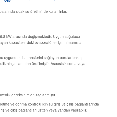
larında sıcak su üretiminde kullanılırlar.
e 876.8 kW arasında değişmektedir. Uygun soğutucu
yan kapasitelerdeki evaporatörler için firmamızla
e uygundur. Isı transferini sağlayan borular bakır;
ik alaşımlarından üretilmiştir. Asbestsiz conta veya
venlik gereksinimleri sağlanmıştır.
şletme ve donma kontrolü için su giriş ve çıkış bağlantılarında
riş ve çıkış bağlantıları üstten veya yandan yapılabilir.