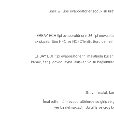
Shell & Tube evaporatörler soğuk su üreti
ERBAY ECH tipi evaporatörlerin 36 tipi mevcuttur
akışkanlar tüm HFC ve HCFC’lerdir. Boru demetini
ERBAY ECH tipi evaporatörlerin imalatında kullanıl
kapak, flanş, gövde, ayna, akışkan ve su bağlantıla
Dizayn, imalat, ko
İmal edilen tüm evaporatörlerde su giriş ve ç
yer bırakılmaktadır. Su giriş ve çıkış 